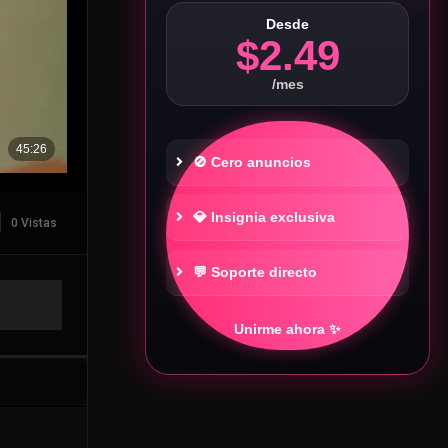
Desde
$2.49
/mes
🚫 Cero anuncios
💎 Insignia exclusiva
0 Vistas
💬 Soporte directo
Unirme ahora ✨