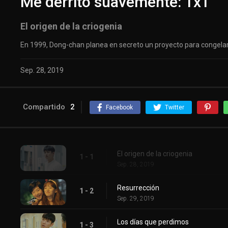
Me derrito suavemente: 1x1
El origen de la criogenia
En 1999, Dong-chan planea en secreto un proyecto para congelar
Sep. 28, 2019
Compartido
2
Facebook
Twitter
El origen de la criogenia
1 - 1
Sep. 28, 2019
Resurrección
1 - 2
Sep. 29, 2019
Los días que perdimos
1 - 3