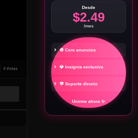
Desde
$2.49
/mes
🚫 Cero anuncios
💎 Insignia exclusiva
0 Vistas
💬 Soporte directo
Unirme ahora ✨