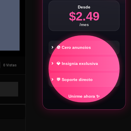
Desde
$2.49
/mes
🚫 Cero anuncios
💎 Insignia exclusiva
0 Vistas
💬 Soporte directo
Unirme ahora ✨