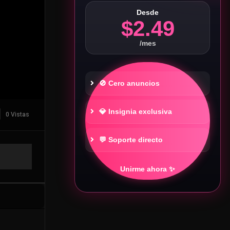
Desde
$2.49
/mes
🚫 Cero anuncios
💎 Insignia exclusiva
0 Vistas
💬 Soporte directo
Unirme ahora ✨