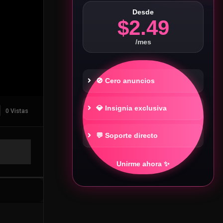
Desde
$2.49
/mes
🚫 Cero anuncios
💎 Insignia exclusiva
0 Vistas
💬 Soporte directo
Unirme ahora ✨