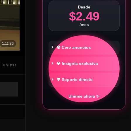
Desde
$2.49
/mes
🚫 Cero anuncios
💎 Insignia exclusiva
0 Vistas
💬 Soporte directo
Unirme ahora ✨