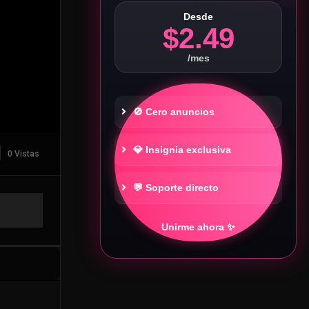
Desde
$2.49
/mes
🚫 Cero anuncios
💎 Insignia exclusiva
0 Vistas
💬 Soporte directo
Unirme ahora ✨