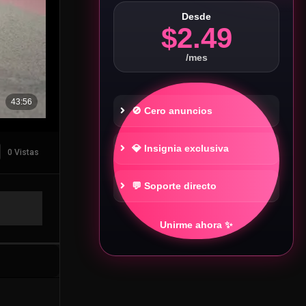
Desde
$2.49
/mes
🚫 Cero anuncios
💎 Insignia exclusiva
0 Vistas
💬 Soporte directo
Unirme ahora ✨