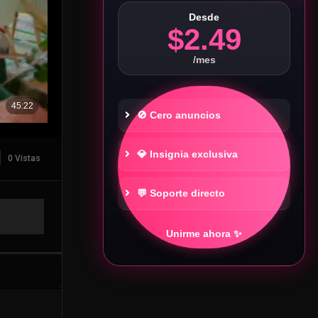
Desde
$2.49
/mes
🚫 Cero anuncios
💎 Insignia exclusiva
0 Vistas
💬 Soporte directo
Unirme ahora ✨