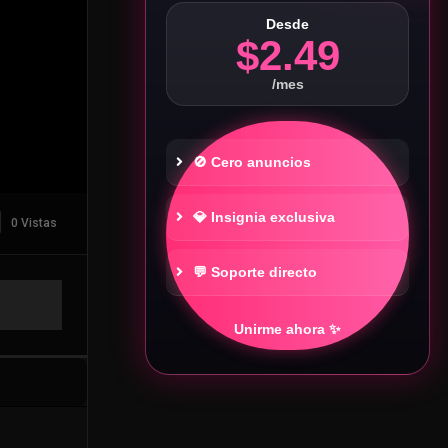
Desde
$2.49
/mes
🚫 Cero anuncios
💎 Insignia exclusiva
0 Vistas
💬 Soporte directo
Unirme ahora ✨