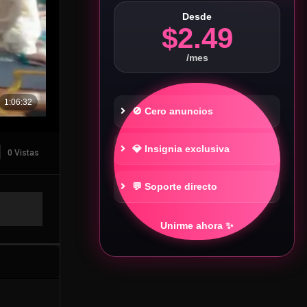
Desde
$2.49
/mes
🚫 Cero anuncios
💎 Insignia exclusiva
0 Vistas
💬 Soporte directo
Unirme ahora ✨