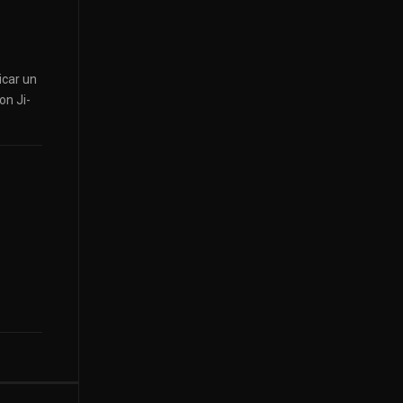
icar un
on Ji-