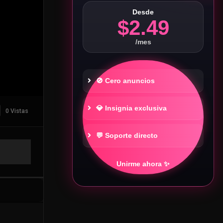
Desde
$2.49
/mes
🚫 Cero anuncios
💎 Insignia exclusiva
0 Vistas
💬 Soporte directo
Unirme ahora ✨