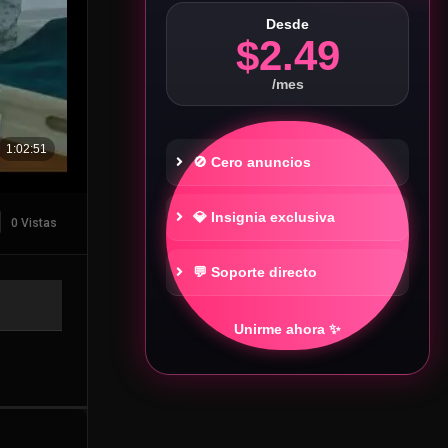
Desde
$2.49
/mes
🚫 Cero anuncios
💎 Insignia exclusiva
0 Vistas
💬 Soporte directo
Unirme ahora ✨