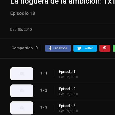
La hoguera de la ambicion: 1x
Episodio 18
Dec. 05, 2010
Compartido
0
Facebook
Twitter
Episodio 1
1 - 1
Oct. 02, 2010
Episodio 2
1 - 2
Oct. 03, 2010
Episodio 3
1 - 3
Oct. 09, 2010