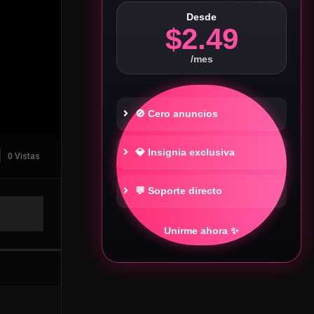
Desde
$2.49
/mes
🚫 Cero anuncios
💎 Insignia exclusiva
0 Vistas
💬 Soporte directo
Unirme ahora ✨