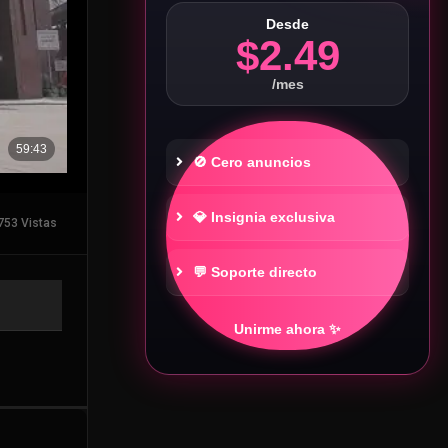
Desde
$2.49
/mes
🚫 Cero anuncios
💎 Insignia exclusiva
753 Vistas
💬 Soporte directo
Unirme ahora ✨