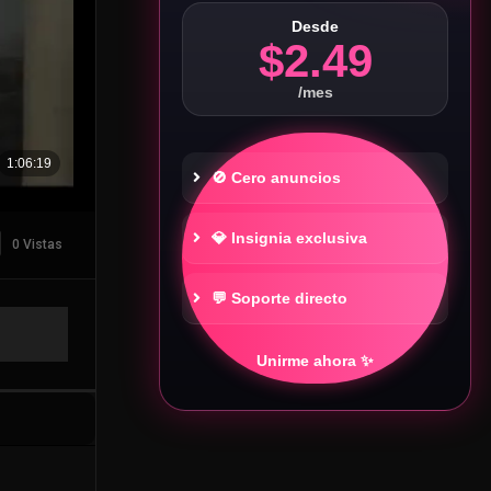
Desde
$2.49
/mes
🚫 Cero anuncios
💎 Insignia exclusiva
0 Vistas
💬 Soporte directo
Unirme ahora ✨