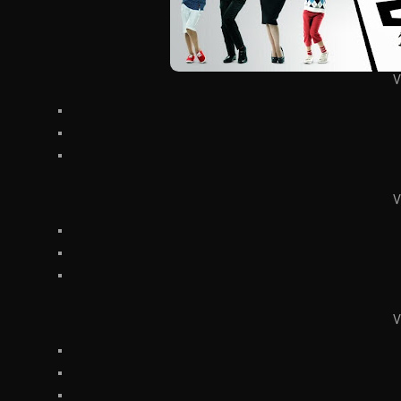
V
V
V