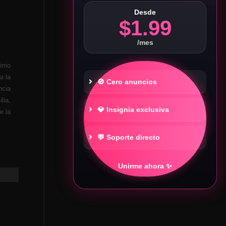
Desde
$1.99
/mes
Cómo
a la
🚫 Cero anuncios
ncia
lia,
💎 Insignia exclusiva
e la
💬 Soporte directo
Unirme ahora ✨