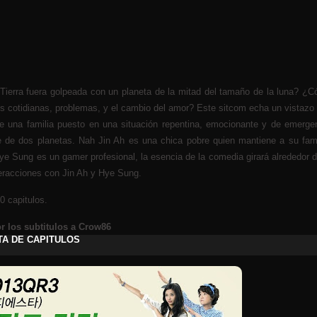
 Tierra fuera golpeada con un planeta de la mitad del tamaño de la luna? ¿
es cotidianas, problemas, y el cambio del amor? Este sitcom echa un vistazo 
e una familia puesto en una situación repentina, emocionante y de emerge
e de dos planetas. Nah Jin Ah es una chica pobre quien mantiene a su fami
e Sung es un gamer profesional, la esencia de la comedia girará alrededor d
teracciones con Jin Ah y Hye Sung.
0 capitulos.
r los subtitulos a Crow86
TA DE CAPITULOS