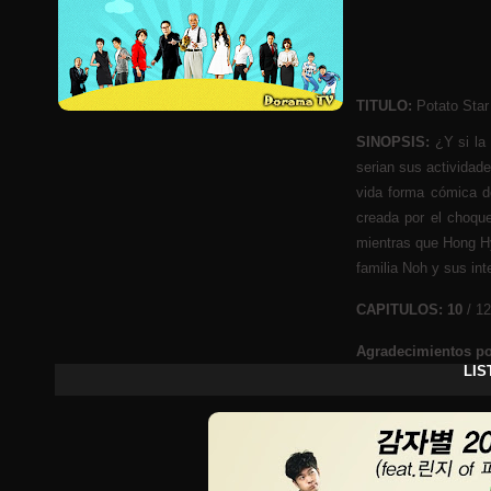
TITULO:
Potato Star
SINOPSIS:
¿Y si la
serian sus actividad
vida forma cómica d
creada por el choqu
mientras que Hong Hy
familia Noh y sus in
CAPITULOS:
10
/ 12
Agradecimientos po
LIS