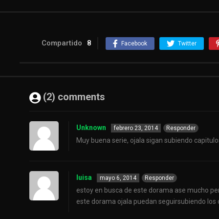
Compartido
8
Facebook
Twitter
(2) comments
Unknown
febrero 23, 2014
Responder
Muy buena serie, ojala sigan subiendo capitulos
luisa
mayo 6, 2014
Responder
estoy en busca de este dorama ase mucho pero
este dorama ojala puedan seguirsubiendo los ca