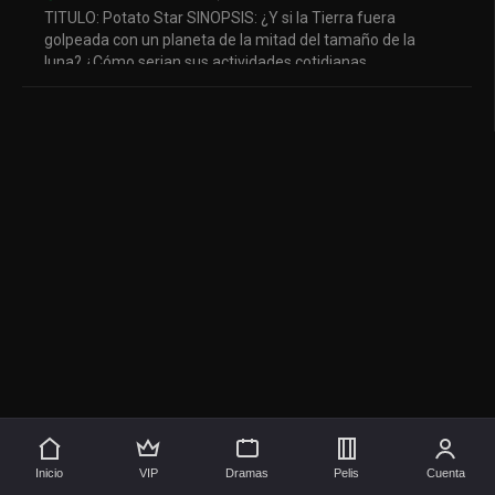
TITULO: Potato Star SINOPSIS: ¿Y si la Tierra fuera
golpeada con un planeta de la mitad del tamaño de la
luna? ¿Cómo serian sus actividades cotidianas,
problemas, y el cambio ...
💖 Apóyanos
🚀 Síguenos aquí
Inicio
VIP
Dramas
Pelis
Cuenta