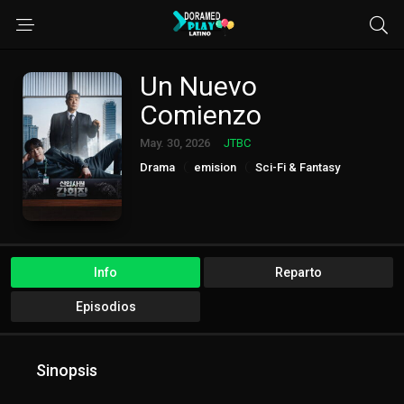
Un Nuevo
Comienzo
May. 30, 2026
JTBC
Drama
emision
Sci-Fi & Fantasy
Info
Reparto
Episodios
Sinopsis