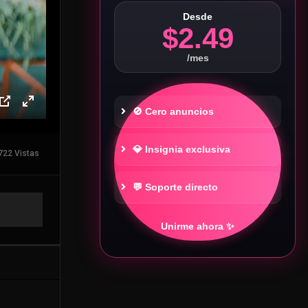
Desde
$2.49
/mes
🚫 Cero anuncios
💎 Insignia exclusiva
722 Vistas
💬 Soporte directo
Unirme ahora ✨