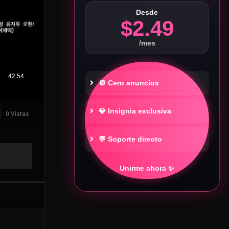
Desde
$2.49
/mes
🚫 Cero anuncios
💎 Insignia exclusiva
0 Vistas
💬 Soporte directo
Unirme ahora ✨