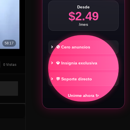
Desde
$2.49
/mes
🚫 Cero anuncios
💎 Insignia exclusiva
0 Vistas
💬 Soporte directo
Unirme ahora ✨