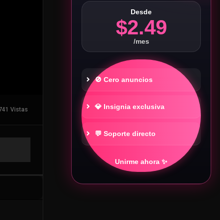
Desde
$2.49
/mes
🚫 Cero anuncios
💎 Insignia exclusiva
741 Vistas
💬 Soporte directo
Unirme ahora ✨