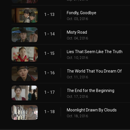
Fondly, Goodbye
1 - 13
Oct. 03, 2016
Misty Road
1 - 14
Oct. 04, 2016
Lies That Seem Like The Truth
1 - 15
Oct. 10, 2016
The World That You Dream Of
1 - 16
Oct. 11, 2016
The End for the Beginning
1 - 17
Oct. 17, 2016
Moonlight Drawn By Clouds
1 - 18
Oct. 18, 2016