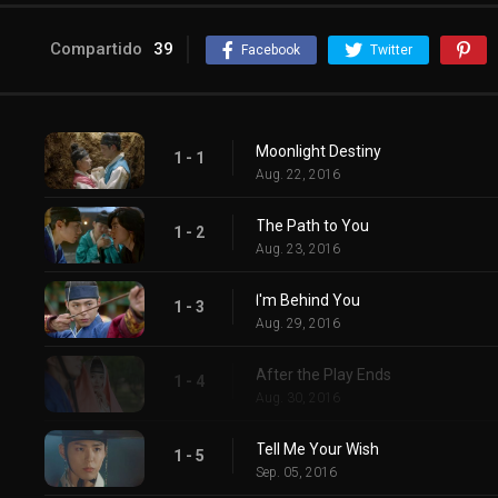
Compartido
39
Facebook
Twitter
Moonlight Destiny
1 - 1
Aug. 22, 2016
The Path to You
1 - 2
Aug. 23, 2016
I'm Behind You
1 - 3
Aug. 29, 2016
After the Play Ends
1 - 4
Aug. 30, 2016
Tell Me Your Wish
1 - 5
Sep. 05, 2016