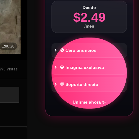
Desde
$2.49
/mes
🚫 Cero anuncios
💎 Insignia exclusiva
593 Vistas
💬 Soporte directo
Unirme ahora ✨