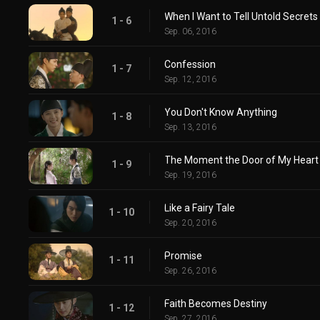
When I Want to Tell Untold Secrets
1 - 6
Sep. 06, 2016
Confession
1 - 7
Sep. 12, 2016
You Don't Know Anything
1 - 8
Sep. 13, 2016
The Moment the Door of My Hear
1 - 9
Sep. 19, 2016
Like a Fairy Tale
1 - 10
Sep. 20, 2016
Promise
1 - 11
Sep. 26, 2016
Faith Becomes Destiny
1 - 12
Sep. 27, 2016