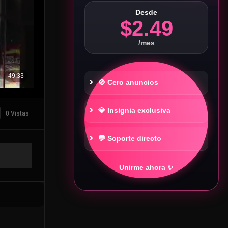
Desde
$2.49
/mes
🚫 Cero anuncios
💎 Insignia exclusiva
0 Vistas
💬 Soporte directo
Unirme ahora ✨