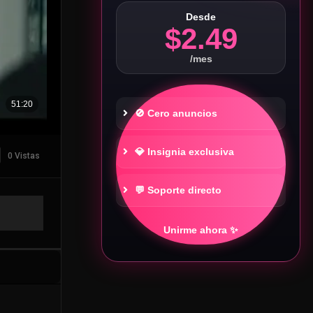
Desde
$2.49
/mes
🚫 Cero anuncios
💎 Insignia exclusiva
0 Vistas
💬 Soporte directo
Unirme ahora ✨