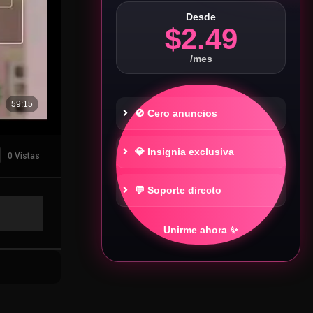
Desde
$2.49
/mes
🚫 Cero anuncios
💎 Insignia exclusiva
0 Vistas
💬 Soporte directo
Unirme ahora ✨