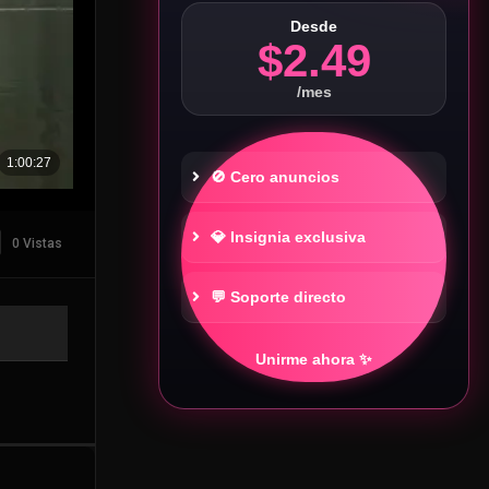
Desde
$2.49
/mes
🚫 Cero anuncios
💎 Insignia exclusiva
0 Vistas
💬 Soporte directo
Unirme ahora ✨