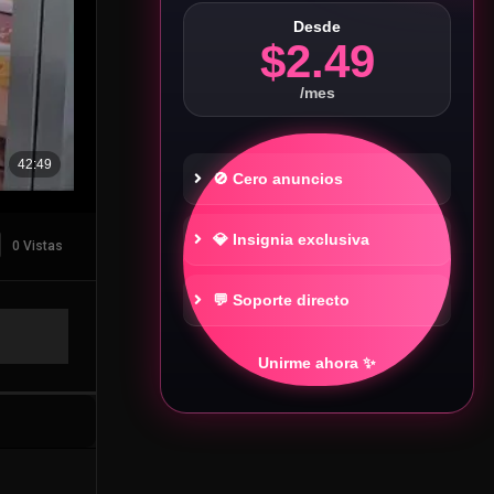
Desde
$2.49
/mes
🚫 Cero anuncios
💎 Insignia exclusiva
0 Vistas
💬 Soporte directo
Unirme ahora ✨