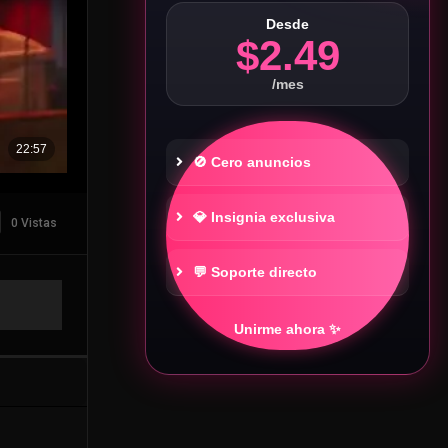
Desde
$2.49
/mes
🚫 Cero anuncios
💎 Insignia exclusiva
0 Vistas
💬 Soporte directo
Unirme ahora ✨