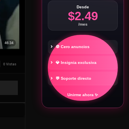
Desde
$2.49
/mes
🚫 Cero anuncios
💎 Insignia exclusiva
0 Vistas
💬 Soporte directo
Unirme ahora ✨