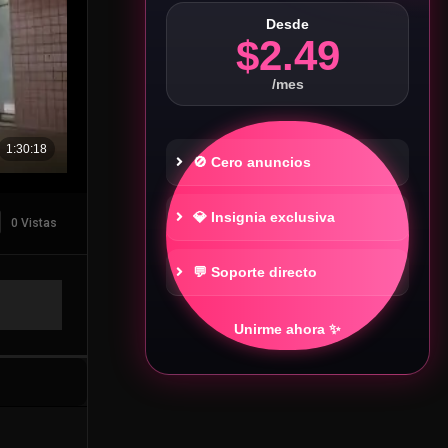
Desde
$2.49
/mes
🚫 Cero anuncios
💎 Insignia exclusiva
0 Vistas
💬 Soporte directo
Unirme ahora ✨