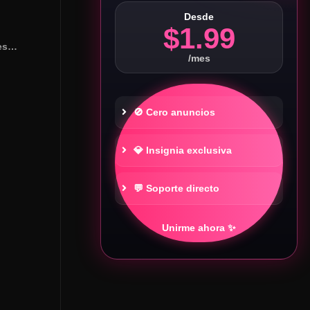
Desde
$1.99
les…
/mes
🚫 Cero anuncios
💎 Insignia exclusiva
💬 Soporte directo
Unirme ahora ✨