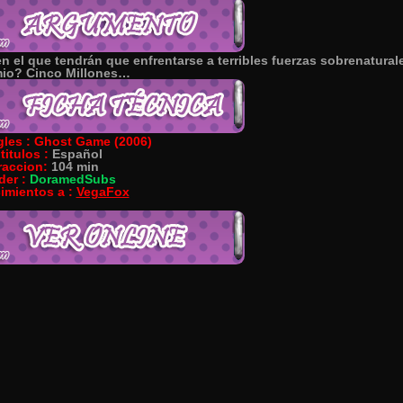
n el que tendrán que enfrentarse a terribles fuerzas sobrenatura
mio? Cinco Millones…
gles :
Ghost Game (2006)
titulos :
Español
raccion:
104 min
der :
DoramedSubs
imientos a :
VegaFox