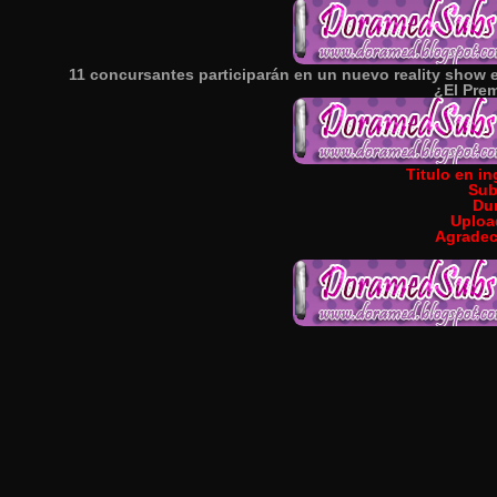
11 concursantes participarán en un nuevo reality show e
¿El Pre
Titulo en in
Sub
Du
Uploa
Agradec