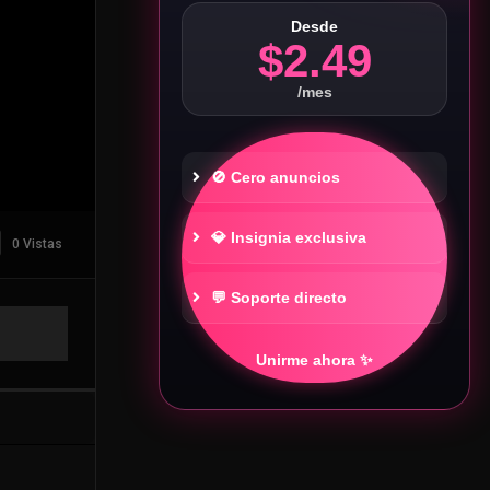
Desde
$2.49
/mes
🚫 Cero anuncios
💎 Insignia exclusiva
0 Vistas
💬 Soporte directo
Unirme ahora ✨