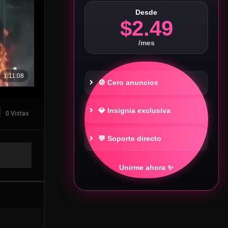
Desde
$2.49
/mes
🚫 Cero anuncios
💎 Insignia exclusiva
0 Vistas
💬 Soporte directo
Unirme ahora ✨