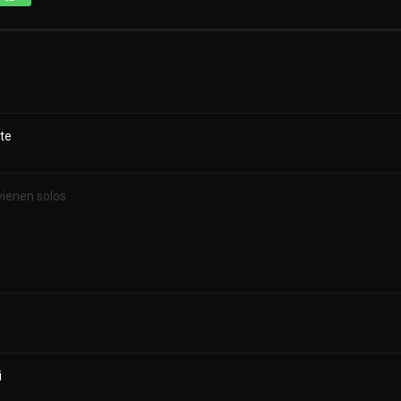
te
vienen solos
i