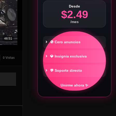
Desde
$2.49
/mes
🚫 Cero anuncios
💎 Insignia exclusiva
0 Vistas
💬 Soporte directo
Unirme ahora ✨