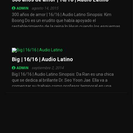
agosto 14, 2015
ADMIN
300 años de amor | 16/16 | Audio Latino Sinopsis: Kim
Boong Do es un erudito que había apoyado el
restablecimiento de la reina In Hyun cuando los esquemas
de Jang heebin ...
Big | 16/16 | Audio Latino
septiembre 2, 2014
ADMIN
Big | 16/16 | Audio Latino Sinopsis: Da Ran es una chica
que se dedica al brillante Dr. Seo Yoon Jae. Ella va a
comenzar su trabajo como profesor temporal en una
escuela y por ...