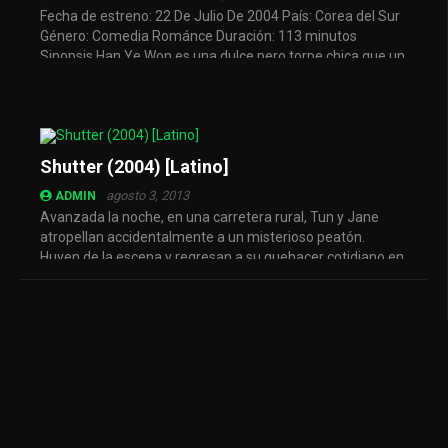
Fecha de estreno: 22 De Julio De 2004 País: Corea del Sur
Género: Comedia Románce Duración: 113 minutos
Sinopsis Han Ye Won es una dulce pero torpe chica que un
día responde ...
Shutter (2004) [Latino]
agosto 3, 2013
ADMIN
Avanzada la noche, en una carretera rural, Tun y Jane
atropellan accidentalmente a un misterioso peatón.
Huyen de la escena y regresan a su quehacer cotidiano en
Bangkok. Sin ...