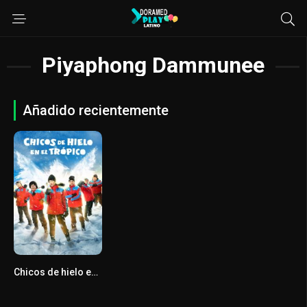
Piyaphong Dammunee
Añadido recientemente
Chicos de hielo en el trópico
6