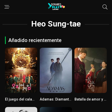
Heo Sung-tae
Añadido recientemente
El juego del calamar
Adamas: Diamante asesino
Batalla de amor y poder (Finalizado)
9
7.4
8.143