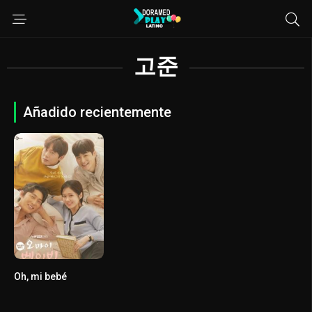
고준
Añadido recientemente
Oh, mi bebé
4.7